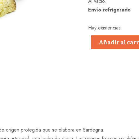
Al vacio.
Envío refrigerado
Hay existencias
Añadir al carr
 de origen protegida que se elabora en Sardegna.
nera artesanal, con leche de oveja. Los quesos frescos se ahúman 