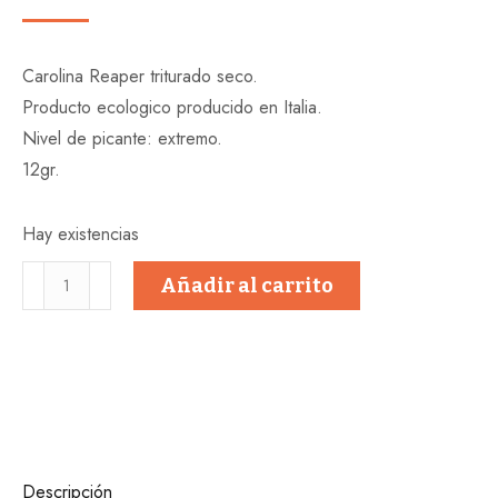
Carolina Reaper triturado seco.
Producto ecologico producido en Italia.
Nivel de picante: extremo.
12gr.
Hay existencias
CAROLINA
Añadir al carrito
REAPER
SECCO
-
Peperita
cantidad
Descripción