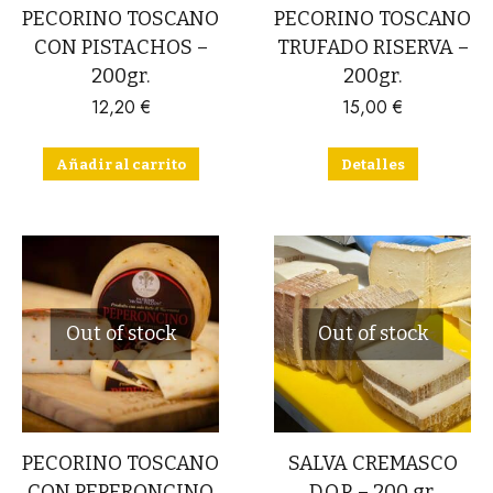
PECORINO TOSCANO
PECORINO TOSCANO
CON PISTACHOS –
TRUFADO RISERVA –
200gr.
200gr.
12,20
€
15,00
€
Añadir al carrito
Detalles
Out of stock
Out of stock
PECORINO TOSCANO
SALVA CREMASCO
CON PEPERONCINO
D.O.P. – 200 gr.