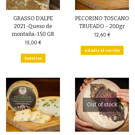
GRASSO D’ALPE
PECORINO TOSCANO
2021-Queso de
TRUFADO – 200gr.
montaña-150 GR
12,60
€
15,00
€
Añadir al carrito
Detalles
Out of stock