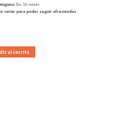
migiano
Bio 36 meses.
de variar para poder seguir ofreciendos
ir al carrito