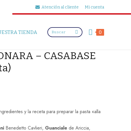
Atención al cliente
Mi cuenta
Buscar:
UESTRA TIENDA
0
ONARA – CASABASE
ta)
ingredientes y la receta para preparar la pasta «alla
ni
Benedetto Cavlieri,
Guanciale
de Ariccia,