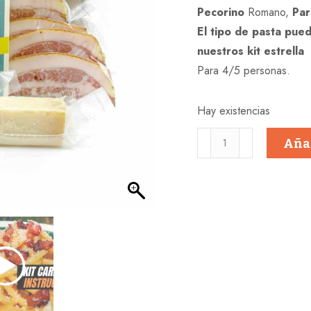
Pecorino
Romano,
Par
El tipo de pasta pue
nuestros kit estrella
Para 4/5 personas.
Hay existencias
KIT
Añad
CARBONARA
-
CASABASE
(pasta
corta)
cantidad